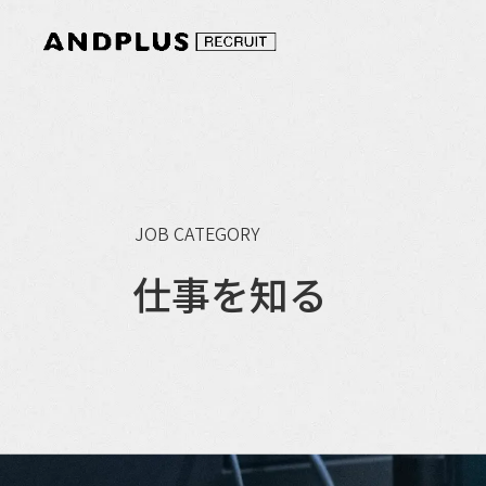
内
容
を
ス
キ
ッ
プ
JOB CATEGORY
仕事を知る